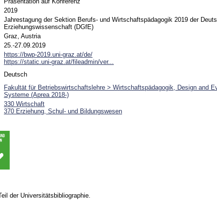
Präsentation auf Konferenz
2019
Jahrestagung der Sektion Berufs- und Wirtschaftspädagogik 2019 der Deuts
Erziehungswissenschaft (DGfE)
Graz, Austria
25.-27.09.2019
https://bwp-2019.uni-graz.at/de/
https://static.uni-graz.at/fileadmin/ver...
Deutsch
Fakultät für Betriebswirtschaftslehre > Wirtschaftspädagogik, Design and Eva
Systeme (Aprea 2018-)
330 Wirtschaft
370 Erziehung, Schul- und Bildungswesen
Teil der Universitätsbibliographie.