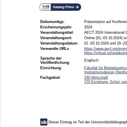
Dokumenttyp
:
Präsentation auf Konfere
Erscheinungsjahr
:
2024
Veranstaltungstitel
:
AECT 2024 International 
Veranstaltungsort
:
Online (01.-03.10.2024) u
Veranstaltungsdatum
:
01.-03.10.2024 und 19.-2
Verwandte URLs
:
https://www.aect.org/event
https://virtual.oxfordabst
Sprache der
Englisch
Veröffentlichung
:
Einrichtung
:
Fakultät für Betriebswirt
Instruktionsdesign (Ifenth
Fachgebiet
:
330 Wirtschaft
370 Erziehung, Schul- un
Dieser Eintrag ist Teil der Universitätsbibliograp